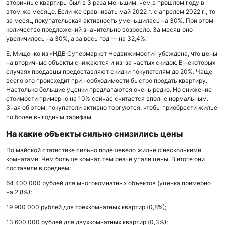
вторичные квартиры был в 3 раза меньшим, чем в прошлом году в
этом же месяце. Если же сравнивать май 2022 г. с апрелем 2022 г., то
за месяц покупательская активность уменьшилась на 30%. При этом
количество предложений значительно возросло. За месяц оно
увеличилось на 30%, а за весь год — на 32,4%.
Е. Мищенко из «НДВ Супермаркет Недвижимости» убеждена, что цены
на вторичные объекты снижаются и из-за частых скидок. В некоторых
случаях продавцы предоставляют скидки покупателям до 20%. Чаще
всего это происходит при необходимости быстро продать квартиру.
Настолько большие уценки предлагаются очень редко. Но снижение
стоимости примерно на 10% сейчас считается вполне нормальным.
Зная об этом, покупатели активно торгуются, чтобы приобрести жилье
по более выгодным тарифам.
На какие объекты сильно снизились цены
По майской статистике сильно подешевело жилье с несколькими
комнатами. Чем больше комнат, тем резче упали цены. В итоге они
составили в среднем:
64 400 000 рублей для многокомнатных объектов (уценка примерно
на 2,8%);
19 900 000 рублей для трехкомнатных квартир (0,8%);
13 600 000 рублей для двухкомнатных квартир (0,3%);