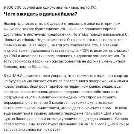
9 600 000 рублей для однокомнатных квартир (0,1%).
Чего ожидать в дальнейшем?
Эксперты считают, что в будущем стоимость жилья на вторичном
рынке все так же будет снижаться. Но на нее повлияют спрос и
доступность ипотечных предложений. По этому поводу высказался С.
Шлома из «Инком-Недвижимости». Он сказал, что цены снижаются
примерно на 1% за месяц. За год это получается 12%. Но так как
ипотека тоже подешевела (ставка пришла к 12% и, возможно, снизится
до 10%) и начал расти спрос, падение цен должно затормозиться. То
есть стоимость вторичных жилых объектов не должна уменьшиться
больше, чем на 8% за год.
В «ЦИАН.Аналитике» тоже уверены, что стоимость вторичных квартир
не будет сильно снижаться из-за постепенного подорожания жилья в
новостройках. Видя рост тарифов на первичном рынке, владельцы
квартир не захотят очень дешево продавать свою собственность.
Сотрудники «ЦИАН.Аналитики» убеждены, что спрос на объекты
формировался в течение 3 месяцев, поэтому покупательская
активность скоро начнет расти, что не даст снизиться ценам. Но пока
еще вернуться к уровню зимнего периода не получится. Для этого
нужна более дешевая ипотека и увеличение доходов россиян. Скорее
всего летом цены также будут уменьшаться на 1% в месяц, но в конце
августа они снова начнут расти.