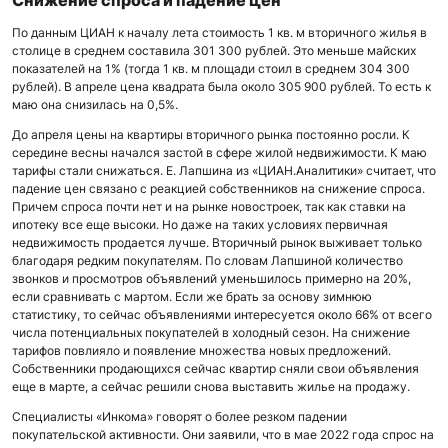
Снижение спроса и падение цен
По данным ЦИАН к началу лета стоимость 1 кв. м вторичного жилья в
столице в среднем составила 301 300 рублей. Это меньше майских
показателей на 1% (тогда 1 кв. м площади стоил в среднем 304 300
рублей). В апреле цена квадрата была около 305 900 рублей. То есть к
маю она снизилась на 0,5%.
До апреля цены на квартиры вторичного рынка постоянно росли. К
середине весны начался застой в сфере жилой недвижимости. К маю
тарифы стали снижаться. Е. Лапшина из «ЦИАН.Аналитики» считает, что
падение цен связано с реакцией собственников на снижение спроса.
Причем спроса почти нет и на рынке новостроек, так как ставки на
ипотеку все еще высоки. Но даже на таких условиях первичная
недвижимость продается лучше. Вторичный рынок выживает только
благодаря редким покупателям. По словам Лапшиной количество
звонков и просмотров объявлений уменьшилось примерно на 20%,
если сравнивать с мартом. Если же брать за основу зимнюю
статистику, то сейчас объявлениями интересуется около 66% от всего
числа потенциальных покупателей в холодный сезон. На снижение
тарифов повлияло и появление множества новых предложений.
Собственники продающихся сейчас квартир сняли свои объявления
еще в марте, а сейчас решили снова выставить жилье на продажу.
Специалисты «Инкома» говорят о более резком падении
покупательской активности. Они заявили, что в мае 2022 года спрос на