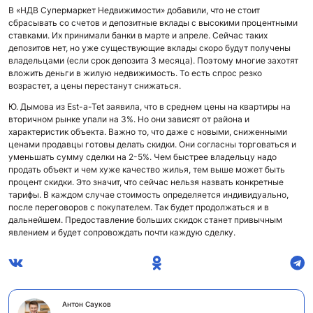
В «НДВ Супермаркет Недвижимости» добавили, что не стоит
сбрасывать со счетов и депозитные вклады с высокими процентными
ставками. Их принимали банки в марте и апреле. Сейчас таких
депозитов нет, но уже существующие вклады скоро будут получены
владельцами (если срок депозита 3 месяца). Поэтому многие захотят
вложить деньги в жилую недвижимость. То есть спрос резко
возрастет, а цены перестанут снижаться.
Ю. Дымова из Est-a-Tet заявила, что в среднем цены на квартиры на
вторичном рынке упали на 3%. Но они зависят от района и
характеристик объекта. Важно то, что даже с новыми, сниженными
ценами продавцы готовы делать скидки. Они согласны торговаться и
уменьшать сумму сделки на 2-5%. Чем быстрее владельцу надо
продать объект и чем хуже качество жилья, тем выше может быть
процент скидки. Это значит, что сейчас нельзя назвать конкретные
тарифы. В каждом случае стоимость определяется индивидуально,
после переговоров с покупателем. Так будет продолжаться и в
дальнейшем. Предоставление больших скидок станет привычным
явлением и будет сопровождать почти каждую сделку.
Антон Сауков