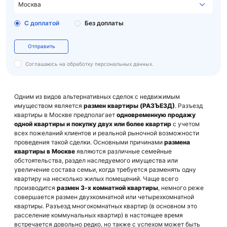
Москва
C доплатой
Без доплаты
Отправить
Соглашаюсь на обработку
персональных данных.
Одним из видов альтернативных сделок с недвижимым
имуществом является
размен квартиры (РАЗЪЕЗД)
. Разъезд
квартиры в Москве предполагает
одновременную продажу
одной квартиры и покупку двух или более квартир
с учетом
всех пожеланий клиентов и реальной рыночной возможности
проведения такой сделки. Основными причинами
размена
квартиры в Москве
являются различные семейные
обстоятельства, раздел наследуемого имущества или
увеличение состава семьи, когда требуется разменять одну
квартиру на несколько жилых помещений. Чаще всего
производится
размен 3-х комнатной квартиры
, немного реже
совершается размен двухкомнатной или четырехкомнатной
квартиры. Разъезд многокомнатных квартир (в основном это
расселение коммунальных квартир) в настоящее время
встречается довольно редко, но также с успехом может быть