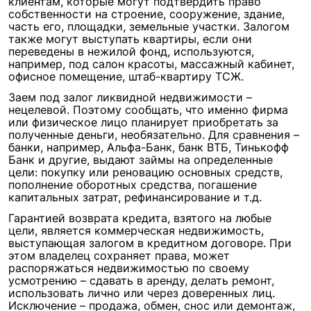
клиентам, которые могут подтвердить право
собственности на строение, сооружение, здание,
часть его, площадки, земельные участки. Залогом
также могут выступать квартиры, если они
переведены в нежилой фонд, используются,
например, под салон красоты, массажный кабинет,
офисное помещение, штаб-квартиру ТСЖ.
Заем под залог ликвидной недвижимости –
нецелевой. Поэтому сообщать, что именно фирма
или физическое лицо планирует приобретать за
полученные деньги, необязательно. Для сравнения –
банки, например, Альфа-Банк, банк ВТБ, Тинькофф
Банк и другие, выдают займы на определенные
цели: покупку или реновацию основных средств,
пополнение оборотных средства, погашение
капитальных затрат, рефинансирование и т.д.
Гарантией возврата кредита, взятого на любые
цели, является коммерческая недвижимость,
выступающая залогом в кредитном договоре. При
этом владелец сохраняет права, может
распоряжаться недвижимостью по своему
усмотрению – сдавать в аренду, делать ремонт,
использовать лично или через доверенных лиц.
Исключение – продажа, обмен, снос или демонтаж,