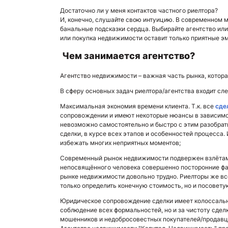
Достаточно ли у меня контактов частного риелтора?
И, конечно, слушайте свою интуицию. В современном 
банальные подсказки сердца. Выбирайте агентство или
или покупка недвижимости оставит только приятные э
Чем занимается агентство?
Агентство недвижимости – важная часть рынка, котор
В сферу основных задач риелтора/агентства входит сл
Максимальная экономия времени клиента. Т.к. все
сде
сопровождении и имеют некоторые нюансы в зависимос
невозможно самостоятельно и быстро с этим разобрат
сделки, в курсе всех этапов и особенностей процесса.
избежать многих неприятных моментов;
Современный рынок недвижимости подвержен взлётам и
непосвящённого человека совершенно посторонние фа
рынке недвижимости довольно трудно. Риелторы же все
только определить конечную стоимость, но и посовету
Юридическое сопровождение сделки имеет колоссально
соблюдение всех формальностей, но и за чистоту сдел
мошенников и недобросовестных покупателей/продавц