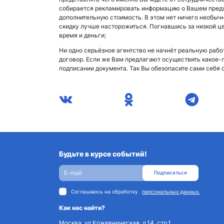
собирается рекламировать информацию о Вашем предло
дополнительную стоимость. В этом нет ничего необычн
скидку лучше насторожиться. Погнавшись за низкой це
время и деньги;
Ни одно серьёзное агентство не начнёт реальную раб
договор. Если же Вам предлагают осуществить какое-л
подписании документа. Так Вы обезопасите сами себя 
Будьте в курсе событий!
Подписаться
Соглашаюсь на обработку
персональных данных.
Как нас найти?
Москва, ул.Кожевническая, д.14, стр.1