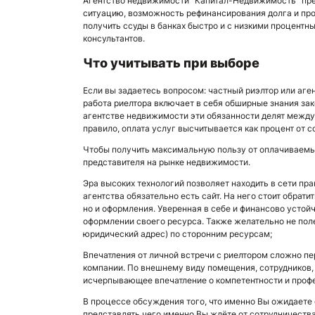
Агентство недвижимости "Капитал-Недвижимость" пре
ситуацию, возможность рефинансирования долга и пр
получить ссуды в банках быстро и с низкими процентн
консультантов.
Что учитывать при выборе
Если вы задаетесь вопросом: частный риэлтор или аге
работа риелтора включает в себя обширные знания зак
агентстве недвижимости эти обязанности делят между
правило, оплата услуг высчитывается как процент от 
Чтобы получить максимальную пользу от оплачиваемых
представителя на рынке недвижимости.
Эра высоких технологий позволяет находить в сети п
агентства обязательно есть сайт. На него стоит обрат
но и оформления. Уверенная в себе и финансово устойч
оформлении своего ресурса. Также желательно не по
юридический адрес) по сторонним ресурсам;
Впечатления от личной встречи с риелтором сложно пе
компании. По внешнему виду помещения, сотрудников
исчерпывающее впечатление о компетентности и проф
В процессе обсуждения того, что именно Вы ожидаете 
представлять чего именно Вы ждёте от сотрудничеств