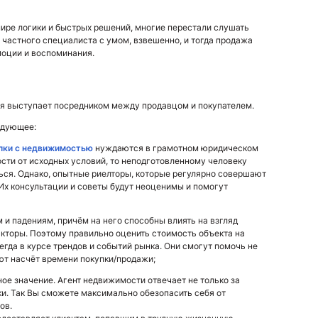
мире логики и быстрых решений, многие перестали слушать
 частного специалиста с умом, взвешенно, и тогда продажа
моции и воспоминания.
ая выступает посредником между продавцом и покупателем.
едующее:
лки с недвижимостью
нуждаются в грамотном юридическом
ти от исходных условий, то неподготовленному человеку
ься. Однако, опытные риелторы, которые регулярно совершают
 Их консультации и советы будут неоценимы и помогут
 падениям, причём на него способны влиять на взгляд
кторы. Поэтому правильно оценить стоимость объекта на
гда в курсе трендов и событий рынка. Они смогут помочь не
ют насчёт времени покупки/продажи;
е значение. Агент недвижимости отвечает не только за
ки. Так Вы сможете максимально обезопасить себя от
ов.