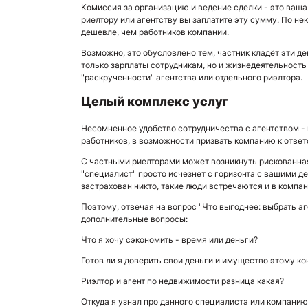
Комиссия за организацию и ведение сделки - это ваша
риелтору или агентству вы заплатите эту сумму. По н
дешевле, чем работников компании.
Возможно, это обусловлено тем, частник кладёт эти де
только зарплаты сотрудникам, но и жизнедеятельность 
"раскрученности" агентства или отдельного риэлтора.
Целый комплекс услуг
Несомненное удобство сотрудничества с агентством - 
работников, в возможности призвать компанию к ответ
С частными риелторами может возникнуть рискованная 
"специалист" просто исчезнет с горизонта с вашими д
застрахован никто, такие люди встречаются и в компан
Поэтому, отвечая на вопрос "Что выгоднее: выбрать аг
дополнительные вопросы:
Что я хочу сэкономить - время или деньги?
Готов ли я доверить свои деньги и имущество этому к
Риэлтор и агент по недвижимости разница какая?
Откуда я узнал про данного специалиста или компанию