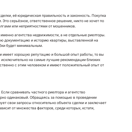
елки, её юридическая правильность и законность. Покупка
. Это серьёзное, ответственное решение, никто не хочет по
долгами или неприятностями от мошенников.
именно агентства недвижимости, а не отдельные риелторы.
сю документацию и историю квартиры, выставленной на
ибки будет минимальным.
и имеет хорошую репутацию и большой опыт работы, то вы
ся исключительно на самые лучшие рекомендации близких
дственно с этим человеком и имеют положительный опыт от
 Если сравнивать частного риелтора и агентство
ерно одинаковый. Обращаясь за помощью в проведении
ует свои запросы относительно объекта сделки и заключает
ависит от множества факторов, среди которых, кстати,