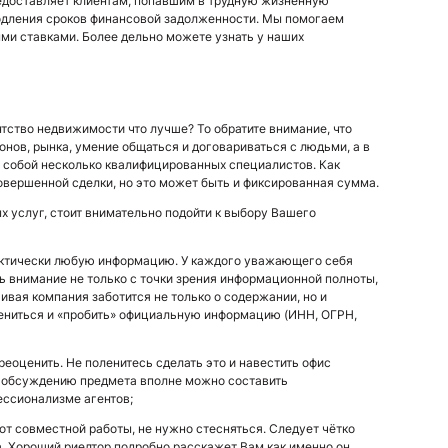
доставляет клиентам, попавшим в трудную жизненную
одления сроков финансовой задолженности. Мы помогаем
ыми ставками. Более дельно можете узнать у наших
нтство недвижимости что лучше? То обратите внимание, что
онов, рынка, умение общаться и договариваться с людьми, а в
 собой несколько квалифицированных специалистов. Как
совершенной сделки, но это может быть и фиксированная сумма.
 услуг, стоит внимательно подойти к выбору Вашего
рактически любую информацию. У каждого уважающего себя
ить внимание не только с точки зрения информационной полноты,
ивая компания заботится не только о содержании, но и
лениться и «пробить» официальную информацию (ИНН, ОГРН,
реоценить. Не поленитесь сделать это и навестить офис
, обсуждению предмета вполне можно составить
ессионализме агентов;
от совместной работы, не нужно стесняться. Следует чётко
а. Хороший риелтор подробно расскажет Вам как именно он