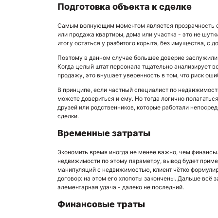
Подготовка объекта к сделке
Самым волнующим моментом является прозрачность сд
или продажа квартиры, дома или участка - это не шутки
итогу остаться у разбитого корыта, без имущества, с 
Поэтому в данном случае большее доверие заслужили 
Когда целый штат персонала тщательно анализирует в
продажу, это внушает уверенность в том, что риск ош
В принципе, если частный специалист по недвижимост
можете довериться и ему. Но тогда логично полагать
друзей или родственников, которые работали непосре
сделки.
Временные затраты
Экономить время иногда не менее важно, чем финансы.
недвижимости по этому параметру, вывод будет прим
манипуляций с недвижимостью, клиент чётко формулир
договор: на этом его хлопоты закончены. Дальше всë з
элементарная удача - далеко не последний.
Финансовые траты