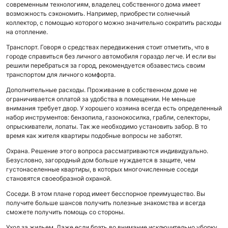
современным технологиям, владелец собственного дома имеет
возможность сэкономить. Например, приобрести солнечный
коллектор, с помощью которого можно значительно сократить расходы
на отопление.
Транспорт.
Говоря о средствах передвижения стоит отметить, что в
городе справиться без личного автомобиля гораздо легче. И если вы
решили перебраться за город, рекомендуется обзавестись своим
транспортом для личного комфорта.
Дополнительные расходы.
Проживание в собственном доме не
ограничивается оплатой за удобства в помещении. Не меньше
внимания требует двор. У хорошего хозяина всегда есть определенный
набор инструментов: бензопила, газонокосилка, грабли, селекторы,
опрыскиватели, лопаты. Так же необходимо установить забор. В то
время как жителя квартиры подобные вопросы не заботят.
Охрана.
Решение этого вопроса рассматриваются индивидуально.
Безусловно, загородный дом больше нуждается в защите, чем
густонаселенные квартиры, в которых многочисленные соседи
становятся своеобразной охраной.
Соседи.
В этом плане город имеет бесспорное преимущество. Вы
получите больше шансов получить полезные знакомства и всегда
сможете получить помощь со стороны.
Уход за жильем
. Даже если брать во внимание исключительно уборку