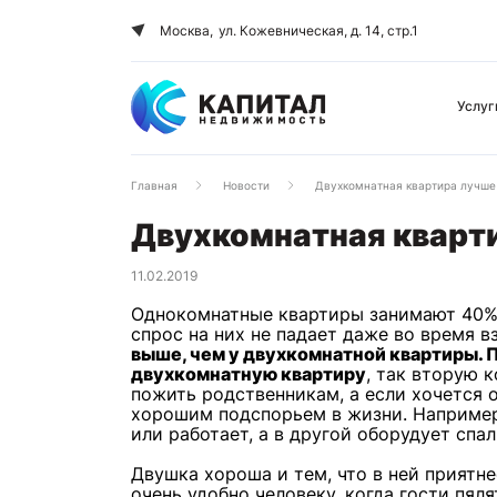
Москва,
ул. Кожевническая, д. 14, стр.1
Услуг
Главная
Новости
Двухкомнатная квартира лучше
Двухкомнатная кварт
11.02.2019
Однокомнатные квартиры занимают 40% 
спрос на них не падает даже во время в
выше, чем у двухкомнатной квартиры. 
двухкомнатную квартиру
, так вторую 
пожить родственникам, а если хочется 
хорошим подспорьем в жизни. Например
или работает, а в другой оборудует спа
Двушка хороша и тем, что в ней приятне
очень удобно человеку, когда гости пяля