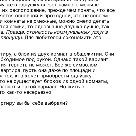
ому же в однушку влезет намного меньше
 их расположение, прежде чем понять, что все
яется основной и проходной, что не совсем
сли комнаты не смежные, можно смело делать
тся семьи, то однозначно двушка лучше, так
та.
Правда, стоимость коммунальных услуг в
 площади.
Для любителей сэкономить это
тиру, а блок из двух комнат в общежитии. Они
обходимое под рукой. Однако такой вариант
тия терпеть не может. Все же символом
квартира, пусть она даже по площади и
я тех, кто хочет приобрести однушку,
то не существует блоков из одной комнаты,
агают и такой вариант. Но жить с
о как-то несерьезно.
артиру вы бы себе выбрали?