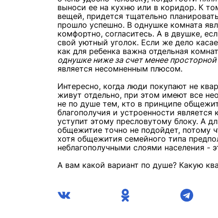
выноси ее на кухню или в коридор. К т
вещей, придется тщательно планировать
прошло успешно. В однушке комната явл
комфортно, согласитесь. А в двушке, е
свой уютный уголок. Если же дело касае
как для ребенка важна отдельная комна
однушке ниже за счет менее просторной
является несомненным плюсом.
Интересно, когда люди покупают не квар
живут отдельно, при этом имеют все не
не по душе тем, кто в принципе общежи
благополучия и устроенности является 
уступит этому пресловутому блоку. А дл
общежитие точно не подойдет, потому ч
хотя общежития семейного типа предпол
неблагополучными слоями населения - эт
А вам какой вариант по душе? Какую кв