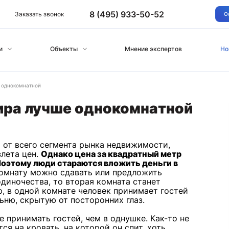
8 (495) 933-50-52
Заказать звонок
О
и
Объекты
Мнение экспертов
Но
 однокомнатной
ира лучше однокомнатной
от всего сегмента рынка недвижимости,
злета цен.
Однако цена за квадратный метр
Поэтому люди стараются вложить деньги в
комнату можно сдавать или предложить
одиночества, то вторая комната станет
, в одной комнате человек принимает гостей
льню, скрытую от посторонних глаз.
е принимать гостей, чем в однушке. Как-то не
тся на кровать, на которой он спит, хоть