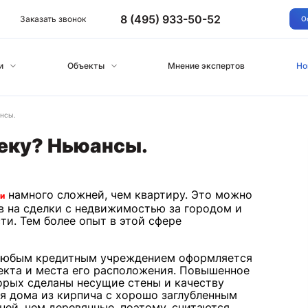
8 (495) 933-50-52
Заказать звонок
О
и
Объекты
Мнение экспертов
Но
ансы.
теку? Ньюансы.
намного сложней, чем квартиру. Это можно
ки
 на сделки с недвижимостью за городом и
ти. Тем более опыт в этой сфере
юбым кредитным учреждением оформляется
екта и места его расположения. Повышенное
орых сделаны несущие стены и качеству
я дома из кирпича с хорошо заглубленным
ей, чем деревянные, поэтому, считаются