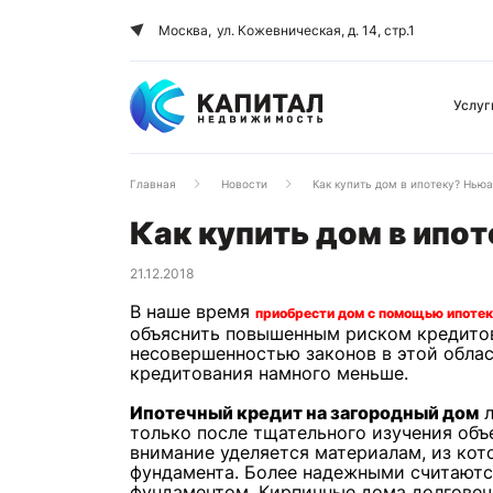
Москва,
ул. Кожевническая, д. 14, стр.1
Услуг
Главная
Новости
Как купить дом в ипотеку? Нью
Как купить дом в ипо
21.12.2018
В наше время
приобрести дом с помощью ипоте
объяснить повышенным риском кредитов
несовершенностью законов в этой облас
кредитования намного меньше.
Ипотечный кредит на загородный дом
л
только после тщательного изучения объ
внимание уделяется материалам, из кот
фундамента. Более надежными считаютс
фундаментом. Кирпичные дома долговечн