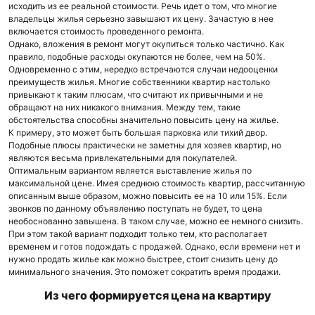
исходить из ее реальной стоимости. Речь идет о том, что многие
владельцы жилья серьезно завышают их цену. Зачастую в нее
включается стоимость проведенного ремонта.
Однако, вложения в ремонт могут окупиться только частично. Как
правило, подобные расходы окупаются не более, чем на 50%.
Одновременно с этим, нередко встречаются случаи недооценки
преимуществ жилья. Многие собственники квартир настолько
привыкают к таким плюсам, что считают их привычными и не
обращают на них никакого внимания. Между тем, такие
обстоятельства способны значительно повысить цену на жилье.
К примеру, это может быть большая парковка или тихий двор.
Подобные плюсы практически не заметны для хозяев квартир, но
являются весьма привлекательными для покупателей.
Оптимальным вариантом является выставление жилья по
максимальной цене. Имея среднюю стоимость квартир, рассчитанную
описанным выше образом, можно повысить ее на 10 или 15%. Если
звонков по данному объявлению поступать не будет, то цена
необоснованно завышена. В таком случае, можно ее немного снизить.
При этом такой вариант подходит только тем, кто располагает
временем и готов подождать с продажей. Однако, если времени нет и
нужно продать жилье как можно быстрее, стоит снизить цену до
минимального значения. Это поможет сократить время продажи.
Из чего формируется цена на квартиру