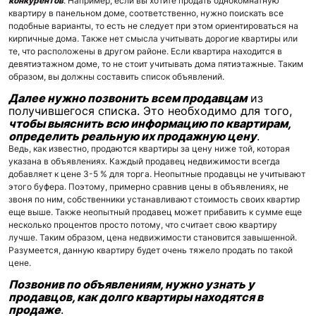
конкурентов
. Например, если вы хотите продать однокомнатную
квартиру в панельном доме, соответственно, нужно поискать все
подобные варианты, то есть не следует при этом ориентироваться на
кирпичные дома. Также нет смысла учитывать дорогие квартиры или
те, что расположены в другом районе. Если квартира находится в
девятиэтажном доме, то не стоит учитывать дома пятиэтажные. Таким
образом, вы должны составить список объявлений.
Далее нужно позвонить всем продавцам
из
получившегося списка. Это необходимо для того,
чтобы выяснить всю информацию по квартирам,
определить реальную их продажную цену
.
Ведь, как известно, продаются квартиры за цену ниже той, которая
указана в объявлениях. Каждый продавец недвижимости всегда
добавляет к цене 3-5 % для торга. Неопытные продавцы не учитывают
этого буфера. Поэтому, примерно сравнив цены в объявлениях, не
звоня по ним, собственники устанавливают стоимость своих квартир
еще выше. Также неопытный продавец может прибавить к сумме еще
несколько процентов просто потому, что считает свою квартиру
лучше. Таким образом, цена недвижимости становится завышенной.
Разумеется, данную квартиру будет очень тяжело продать по такой
цене.
Позвонив по объявлениям, нужно узнать у
продавцов, как долго квартиры находятся в
продаже
.