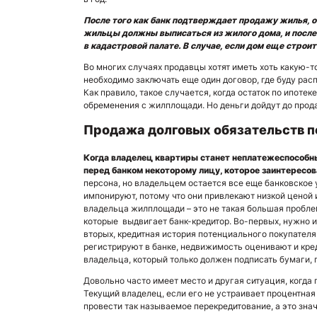
После того как банк подтверждает продажу жилья, о
жильцы должны выписаться из жилого дома, и после
в кадастровой палате. В случае, если дом еще строи
Во многих случаях продавцы хотят иметь хоть какую-то
необходимо заключать еще один договор, где буду рас
Как правило, такое случается, когда остаток по ипотек
обременения с жилплощади. Но деньги дойдут до прода
Продажа долговых обязательств п
Когда владелец квартиры станет неплатежеспособны
перед банком некоторому лицу, которое заинтересов
персона, но владельцем остается все еще банковское
импонируют, потому что они привлекают низкой ценой и
владельца жилплощади – это не такая большая пробле
которые выдвигает банк-кредитор. Во-первых, нужно и
вторых, кредитная история потенциального покупателя
регистрируют в банке, недвижимость оценивают и кре
владельца, который только должен подписать бумаги, 
Довольно часто имеет место и другая ситуация, когда
Текущий владелец, если его не устраивает процентная 
провести так называемое перекредитование, а это значи