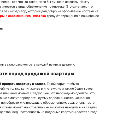
ем» - это что-то такое, чего бы лучше и не знать. Но эту
 имеется в виду обременение по ипотеке. Это означает, что
я банк-кредитор, который дал добро на оформление ипотеки на
ры с обременением, ипотека
требуют обращения в банковское
и:
ень важно рассмотреть каждый из них в деталях.
сти перед продажей квартиры
об
продать квартиру в залоге
. Такой вариант сбыта
ый не только купит жилье в ипотеку, но и также будет готов
от или иной момент. Следующее, что необходимо сделать, это
 банке смогут определить сумму задолженности. Основная
ов приобрести жилплощадь с обременением, ведь очень часто
я схема может «выстрелить», если жилье находится на стадии
ества, ведь потребность на подобные квартиры растет с года