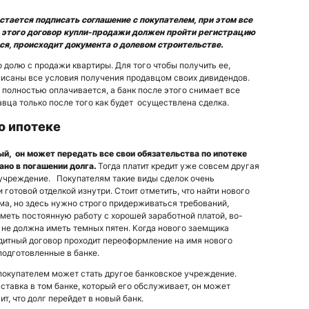
стается подписать соглашение с покупателем, при этом все
 этого договор купли-продажи должен пройти регистрацию
тся, происходит документа о долевом строительстве.
 долю с продажи квартиры. Для того чтобы получить ее,
писаны все условия получения продавцом своих дивидендов.
е полностью оплачивается, а банк после этого снимает все
вца только после того как будет осуществлена сделка.
о ипотеке
й, он может передать все свои обязательства по ипотеке
ано в погашении долга.
Тогда платит кредит уже совсем другая
 учреждение. Покупателям такие виды сделок очень
 готовой отделкой изнутри. Стоит отметить, что найти нового
ма, но здесь нужно строго придерживаться требований,
меть постоянную работу с хорошей заработной платой, во-
 не должна иметь темных пятен. Когда нового заемщика
дитный договор проходит переоформление на имя нового
подготовленные в банке.
 покупателем может стать другое банковское учреждение.
ставка в том банке, который его обслуживает, он может
т, что долг перейдет в новый банк.