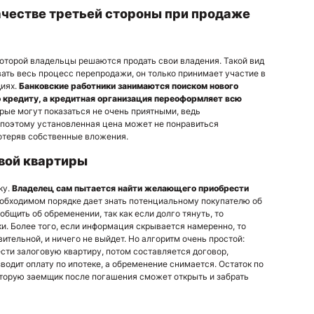
ачестве третьей стороны при продаже
которой владельцы решаются продать свои владения. Такой вид
вать весь процесс перепродажи, он только принимает участие в
диях.
Банковские работники занимаются поиском нового
о кредиту, а кредитная организация переоформляет всю
орые могут показаться не очень приятными, ведь
, поэтому установленная цена может не понравиться
потеряв собственные вложения.
вой квартиры
ку.
Владелец сам пытается найти желающего приобрести
необходимом порядке дает знать потенциальному покупателю об
бщить об обременении, так как если долго тянуть, то
и. Более того, если информация скрывается намеренно, то
вительной, и ничего не выйдет. Но алгоритм очень простой:
рести залоговую квартиру, потом составляется договор,
водит оплату по ипотеке, а обременение снимается. Остаток по
оторую заемщик после погашения сможет открыть и забрать