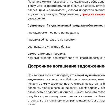
Поначалу может показаться, что «квартира с обременени
фразу можно трактовать по-разному, а в данном случае
владельцем недвижимости, которая продается, числитс
эту квартиру или дом. Следовательно,
продажа кварти
учреждение.
Существует 4 вида легальной продажи собственност
преждевременное погашение долга;
продажа обязательств по кредиту;
реализация с участием банка;
самостоятельная продажа.
Каждый из вариантов имеет свои тонкости, посему оч
Досрочное погашение задолженно
Со стороны того, кто продает, это
самый лучший спос
недвижимости влечет за собой поиск покупателя, котор
погасить сумму задолженности, которая остается на т
сообщить в банк о погашении долга. Таким образом, в
сложность в подобном процессе – найти того, кто гот
подобные сделки отпугивают вероятных клиентов. Така
строительства или вторичном рынке недвижимого имущ
в год.