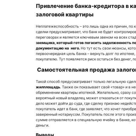
Привлечение банка-кредитора в к
залоговой квартиры
Неплатежеспособность – это лишь одна из причин, по 
сделки предусматривает, что банк не будет контролиро
переговорах и является ключевым звеном на всех ста
заемщика, который готов погасить задолженность п
документацию на него.
Но тут есть свои нюансы, кот
первоочередная цель банка – вернуть долг по ипотеке
покупателю. Тут появляется риск остаться без денег, 
Самостоятельная продажа залого
Такой способ предусматривает только легальную сдел
жилплощадь
. Также он показывает свой «товар» и в 
обременении квартиры ипотекой. Желательно, сразу соо
вероятный новый владелец может отказаться от покупк
дело может дойти до суда, где сделку признаю недейст
покупатель идет в банк, где заявляет, что хочет приоб
заверенный нотариусом. Покупатель после этого произ
сумме отправляется в специальную ячейку в банке, к
деньги.
Выводы