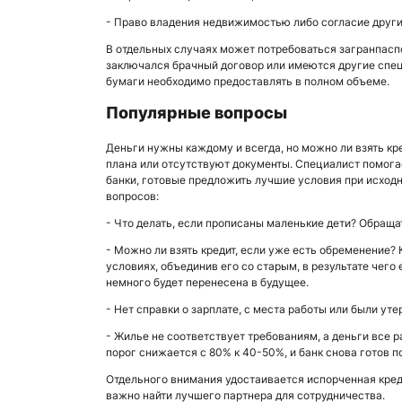
- Право владения недвижимостью либо согласие других
В отдельных случаях может потребоваться загранпаспо
заключался брачный договор или имеются другие спе
бумаги необходимо предоставлять в полном объеме.
Популярные вопросы
Деньги нужны каждому и всегда, но можно ли взять кр
плана или отсутствуют документы. Специалист помога
банки, готовые предложить лучшие условия при исход
вопросов:
- Что делать, если прописаны маленькие дети? Обраща
- Можно ли взять кредит, если уже есть обременение?
условиях, объединив его со старым, в результате чег
немного будет перенесена в будущее.
- Нет справки о зарплате, с места работы или были у
- Жилье не соответствует требованиям, а деньги все
порог снижается с 80% к 40-50%, и банк снова готов 
Отдельного внимания удостаивается испорченная креди
важно найти лучшего партнера для сотрудничества.