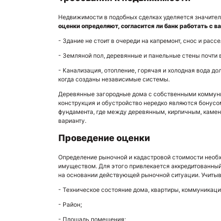
Недвижимости в подобных сделках уделяется значите
оценки определяют, согласится ли банк работать с в
- Здание не стоит в очереди на капремонт, снос и расс
- Земляной пол, деревянные и панельные стены почти в
- Канализация, отопление, горячая и холодная вода д
когда созданы независимые системы.
Деревянные загородные дома с собственными коммуни
конструкция и обустройство нередко являются бонусо
фундамента, где между деревянным, кирпичным, каме
варианту.
Проведение оценки
Определение рыночной и кадастровой стоимости нео
имуществом. Для этого привлекается аккредитованны
на основании действующей рыночной ситуации. Учиты
- Техническое состояние дома, квартиры, коммуникаци
- Район;
- Площадь помещения;