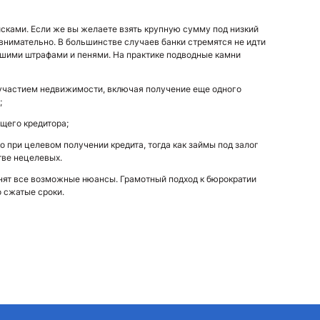
сками. Если же вы желаете взять крупную сумму под низкий
внимательно. В большинстве случаев банки стремятся не идти
ьшими штрафами и пенями. На практике подводные камни
участием недвижимости, включая получение еще одного
;
ущего кредитора;
при целевом получении кредита, тогда как займы под залог
тве нецелевых.
нят все возможные нюансы. Грамотный подход к бюрократии
 сжатые сроки.