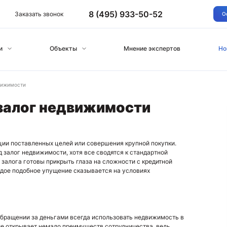
8 (495) 933-50-52
Заказать звонок
О
и
Объекты
Мнение экспертов
Но
движимости
 залог недвижимости
ции поставленных целей или совершения крупной покупки.
д залог недвижимости, хотя все сводятся к стандартной
 залога готовы прикрыть глаза на сложности с кредитной
ждое подобное упущение сказывается на условиях
обращении за деньгами всегда использовать недвижимость в
е открывает немало преимуществ сотрудничества, ведь