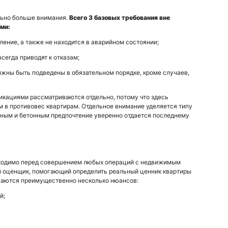
льно больше внимания.
Всего 3 базовых требования вне
ами:
еление, а также не находится в аварийном состоянии;
сегда приводят к отказам;
олжны быть подведены в обязательном порядке, кроме случаев,
кациями рассматриваются отдельно, потому что здесь
м в противовес квартирам. Отдельное внимание уделяется типу
нным и бетонным предпочтение уверенно отдается последнему
бходимо перед совершением любых операций с недвижимым
й оценщик, помогающий определить реальный ценник квартиры
ваются преимущественно несколько нюансов:
й;