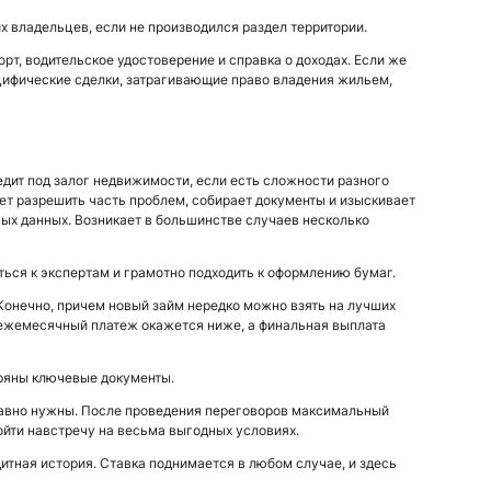
 владельцев, если не производился раздел территории.
рт, водительское удостоверение и справка о доходах. Если же
цифические сделки, затрагивающие право владения жильем,
едит под залог недвижимости, если есть сложности разного
ет разрешить часть проблем, собирает документы и изыскивает
ных данных. Возникает в большинстве случаев несколько
ться к экспертам и грамотно подходить к оформлению бумаг.
 Конечно, причем новый займ нередко можно взять на лучших
о ежемесячный платеж окажется ниже, а финальная выплата
теряны ключевые документы.
 равно нужны. После проведения переговоров максимальный
пойти навстречу на весьма выгодных условиях.
тная история. Ставка поднимается в любом случае, и здесь