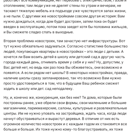
работают все коммуникации, нет перебоев с электричеством, газом и
отоплением; там люди уже не дрелят стены по утрам и вечерам, не
таскают тяжелую мебель и в подъезде уже чувствуется запах жизни,
а не пыли. С другими же новостройками совсем другая история: Вам
нужно дождаться, когда дом будет достроен, затем пока он будет
введен в эксплуатацию, потом пока заедет хотя бы половина жильцов,
и Вы сможете сладко спать в выходные.
Вторая проблема новостроек, там зачастую нет инфраструктуры. Вот
тут нужно обязательно задуматься. Согласно статистике большинство
людей, покупающих квартиры в новостройках – это люди с детьми. А
хочется ли Вам возить детей в школу или детский сад в другую часть
города каждый день, отнимать время у себя и у них? Ну, допустим, у
Вас детей нет, но ведь как раз пока Вы обживетесь, они возможно и
появятся. А если рядом нет школы? В некоторых новостройках, правда,
наличие школы сразу запланировано, так что возможно Вам нужно
просто удостовериться в том, что в будущем Ваш ребенок сможет
ходить в школу или дет. сад неподалеку.
Ну, и, конечно же, конкуренция, как без нее? Те дома, которые были
построены ранее, уже обрели свои формы, свои маленькие и большие
магазинчики, парикмахерские, салоны, культурные и развлекательные
центры. Им не нужно уповать на застройщика, ждать часа, когда люди
начнут обустраиваться и вырастут деревья. В отличие от них есть
огромное количество новостроек и с каждым годом их становится все
больше и больше. Их тоже нужно кому-то благоустраивать, их тоже