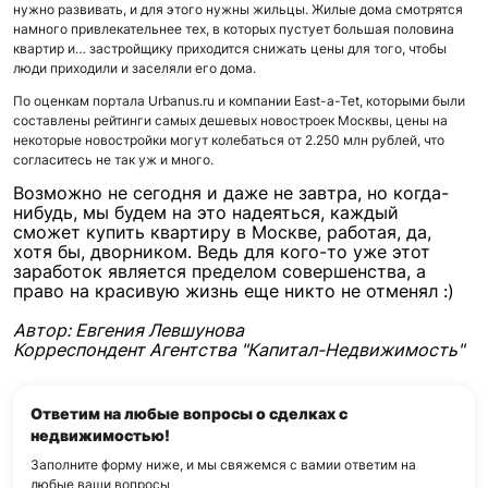
нужно развивать, и для этого нужны жильцы. Жилые дома смотрятся
намного привлекательнее тех, в которых пустует большая половина
квартир и… застройщику приходится снижать цены для того, чтобы
люди приходили и заселяли его дома.
По оценкам портала Urbanus.ru и компании East-a-Tet, которыми были
составлены рейтинги самых дешевых новостроек Москвы, цены на
некоторые новостройки могут колебаться от 2.250 млн рублей, что
согласитесь не так уж и много.
Возможно не сегодня и даже не завтра, но когда-
нибудь, мы будем на это надеяться, каждый
сможет
купить квартиру в Москве
, работая, да,
хотя бы, дворником. Ведь для кого-то уже этот
заработок является пределом совершенства, а
право на красивую жизнь еще никто не отменял :)
Автор: Евгения Левшунова
Корреспондент Агентства
"Капитал-Недвижимость"
Ответим на любые вопросы о сделках с
недвижимостью!
Заполните форму ниже, и мы свяжемся с вами
и ответим на
любые ваши вопросы