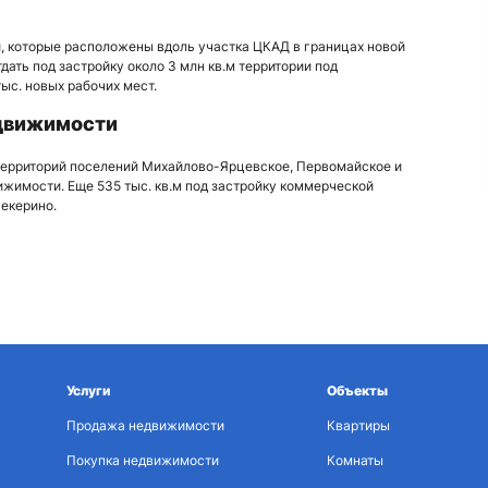
й, которые расположены вдоль участка ЦКАД в границах новой
ать под застройку около 3 млн кв.м территории под
ыс. новых рабочих мест.
движимости
территорий поселений Михайлово-Ярцевское, Первомайское и
вижимости. Еще 535 тыс. кв.м под застройку коммерческой
екерино.
Услуги
Объекты
Продажа недвижимости
Квартиры
Покупка недвижимости
Комнаты