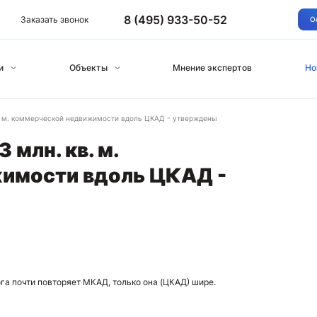
8 (495) 933-50-52
Заказать звонок
О
и
Объекты
Мнение экспертов
Но
в. м. коммерческой недвижимости вдоль ЦКАД - утверждены
 млн. кв. м.
имости вдоль ЦКАД -
га почти повторяет МКАД, только она (ЦКАД) шире.