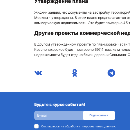
Утверждение плана
Жидкин заявил, что документы на застройку территори
Москвы - утверждены. В этом плане предполагается отд
коммерческую недвижимость. Это будет примерно 45 т
Другие проекты коммерческой не
В другом утвержденном проекте по планировке части 
Краснопахорское будет построено 697,4 тыс. кв.м нед
недвижимости будет отдано близь деревни Сенькино-С
Будьте в курсе событий!
Подписаться
Соглашаюсь на обработку
персональных данных.