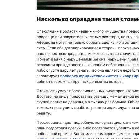
Насколько оправдана такая стоим
Спекуляций в области недвижимого имущества предос
продавца или покупателя, частные риэлторы, не гнуша
Аферисты могут не только сорвать сделку, но и остави
схем. Если обе договаривающиеся стороны плохо знают
вполне честных продавцов может оказаться «нечиста
Приватизация с нарушениями закона (нарушены права
отразится прежде всего на конечном собственнике «пл
либо спустя пару лет узнать, что она является недей
гарантирует
проверку юридической чистоты кварти
себя от возможных крупных денежных потерь.
Стоимость услуг профессиональных риэлторов и юристо
Достаточно лишь представить разницу между ценой не
скупой платит не дважды, а в тысячу раз больше. Объе
тем, как приступить к работе, риэлтор индивидуально 
решить.
Профессионал даст подробную консультацию, ознаком
план подготовки сделки, либо постарается убедить в 
небольшой пример. Все земли и помещения имеют опре