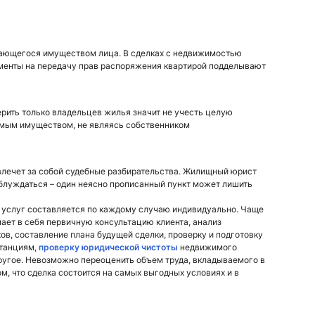
жающегося имуществом лица. В сделках с недвижимостью
ументы на передачу прав распоряжения квартирой подделывают
верить только владельцев жилья значит не учесть целую
имым имуществом, не являясь собственником
влечет за собой судебные разбирательства. Жилищный юрист
блуждаться – один неясно прописанный пункт может лишить
 услуг составляется по каждому случаю индивидуально. Чаще
ает в себя первичную консультацию клиента, анализ
в, составление плана будущей сделки, проверку и подготовку
станциям,
проверку юридической чистоты
недвижимого
ругое. Невозможно переоценить объем труда, вкладываемого в
ом, что сделка состоится на самых выгодных условиях и в