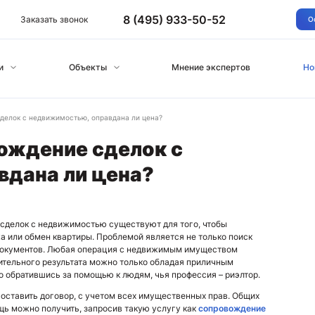
8 (495) 933-50-52
Заказать звонок
О
и
Объекты
Мнение экспертов
Но
делок с недвижимостью, оправдана ли цена?
ождение сделок с
вдана ли цена?
 сделок с недвижимостью существуют для того, чтобы
жа или обмен квартиры. Проблемой является не только поиск
 документов. Любая операция с недвижимым имуществом
ительного результата можно только обладая приличным
о обратившись за помощью к людям, чья профессия – риэлтор.
составить договор, с учетом всех имущественных прав. Общих
ь можно получить, запросив такую услугу как
сопровождение