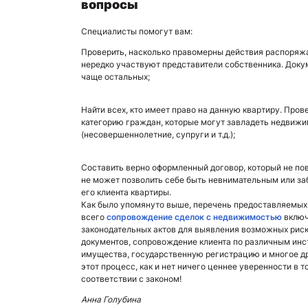
вопросы
Специалисты помогут вам:
Проверить, насколько правомерны действия распоря
нередко участвуют представители собственника. Док
чаще остальных;
Найти всех, кто имеет право на данную квартиру. Про
категорию граждан, которые могут завладеть недвиж
(несовершеннолетние, супруги и т.д.);
Составить верно оформленный договор, который не по
не может позволить себе быть невнимательным или за
его клиента квартиры.
Как было упомянуто выше, перечень предоставляемых
всего
сопровождение сделок с недвижимостью
включ
законодательных актов для выявления возможных риско
документов, сопровождение клиента по различным ин
имущества, государственную регистрацию и многое д
этот процесс, как и нет ничего ценнее уверенности в т
соответствии с законом!
Анна Голубина