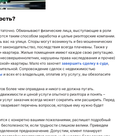
ость?
таточно. Обманывают физические лица, выступающие в роли
ются таким способом заработка и целые риэлторские компании.
ть вас на улице. Споры могут возникнуть и без мошеннических
 законодательство, последствия всегда плачевны. Также у
я» квартира. Жилые помещения имеют каждое свою репутацию.
 несовершеннолетних, нарушены права наследования и прочее)
охой» квартиры. Мало кто захочет
завершить сделку в суде
,
ствительной. Сопровождение сделок с недвижимостью
ры
и всех его владельцев, оплатив эту услугу, вы обезопасите
в более чем оправдана и никого не должна пугать.
движимости и ценой услуги опытного риэлтора и понять –
м услуг заказчик всегда может сократить или расширить. Перед
оговаривает перечень вопросов, которые ему нужно будет
ится с конкретно вашими пожеланиями, распишет подробный
её бесполезности, если трудности слишком велики. Приведем
деленное предназначение. Допустим, клиент планирует