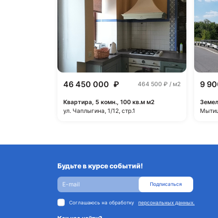
46 450 000
₽
9 9
464 500
₽ / м2
Квартира, 5 комн., 100 кв.м м2
Земел
ул. Чаплыгина, 1/12, стр.1
Мытищ
Будьте в курсе событий!
Подписаться
Соглашаюсь на обработку
персональных данных.