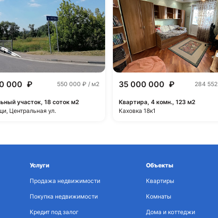
00 000
₽
35 000 000
₽
550 000
₽ / м2
284 55
ьный участок, 18 соток м2
Квартира, 4 комн., 123 м2
и, Центральная ул.
Каховка 18к1
Услуги
Объекты
Продажа недвижимости
Квартиры
Покупка недвижимости
Комнаты
Кредит под залог
Дома и коттеджи