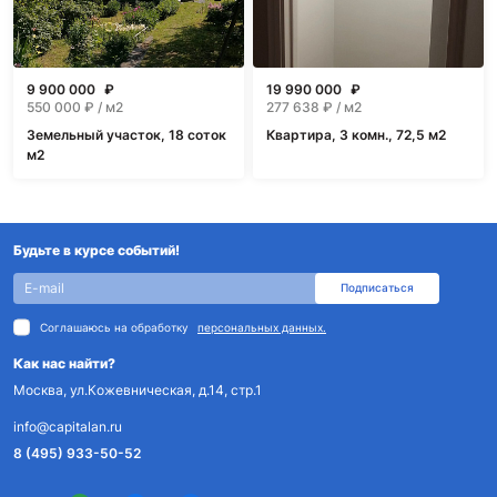
9 900 000
₽
19 990 000
₽
550 000
₽ / м2
277 638
₽ / м2
Земельный участок, 18 соток
Квартира, 3 комн., 72,5 м2
м2
Будьте в курсе событий!
Подписаться
Соглашаюсь на обработку
персональных данных.
Как нас найти?
Москва, ул.Кожевническая, д.14, стр.1
info@capitalan.ru
8 (495) 933-50-52