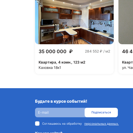
35 000 000
₽
46 
284 552
₽ / м2
Квартира, 4 комн., 123 м2
Кварт
Каховка 18к1
ул. Ча
Будьте в курсе событий!
Подписаться
Соглашаюсь на обработку
персональных данных.