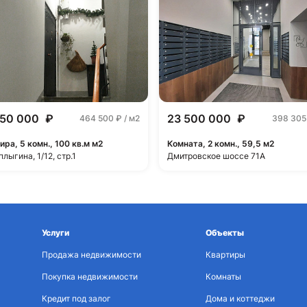
450 000
₽
23 500 000
₽
464 500
₽ / м2
398 30
ира, 5 комн., 100 кв.м м2
Комната, 2 комн., 59,5 м2
плыгина, 1/12, стр.1
Дмитровское шоссе 71А
Услуги
Объекты
Продажа недвижимости
Квартиры
Покупка недвижимости
Комнаты
Кредит под залог
Дома и коттеджи