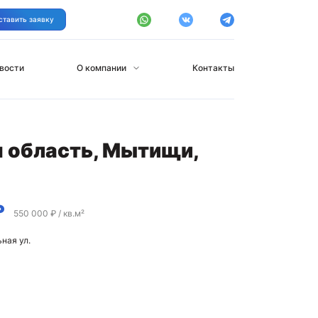
ставить заявку
вости
О компании
Контакты
я область, Мытищи,
₽
550 000 ₽ / кв.м²
ная ул.