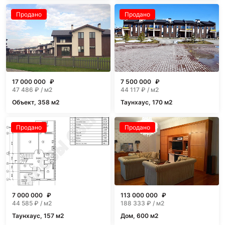
Продано
Продано
17 000 000
₽
7 500 000
₽
47 486
₽ / м2
44 117
₽ / м2
Объект, 358 м2
Таунхаус, 170 м2
Продано
Продано
7 000 000
₽
113 000 000
₽
44 585
₽ / м2
188 333
₽ / м2
Таунхаус, 157 м2
Дом, 600 м2