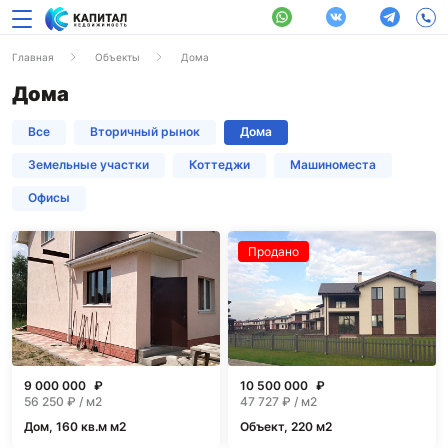
Главная
Объекты
Дома
Дома
Все
Вторичный рынок
Дома
Земельные участки
Коттеджи
Машиноместа
Офисы
Продано
9 000 000
₽
10 500 000
₽
56 250
₽ / м2
47 727
₽ / м2
Дом, 160 кв.м м2
Объект, 220 м2