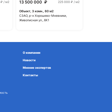
13 500 000
₽
0
₽ / м2
225 000
₽ / м2
Объект, 3 комн., 60 м2
СЗАО, р-н Хорошево-Мневники,
Живописная ул., 6К1
О компании
Новости
Мнение экспертов
Контакты
мость