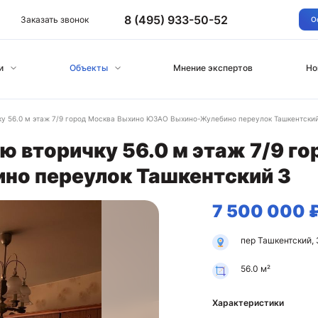
8 (495) 933-50-52
Заказать звонок
О
и
Объекты
Мнение экспертов
Но
у 56.0 м этаж 7/9 город Москва Выхино ЮЗАО Выхино-Жулебино переулок Ташкентский
 вторичку 56.0 м этаж 7/9 г
о переулок Ташкентский 3
7 500 000 
пер Ташкентский, 
56.0 м²
Характеристики