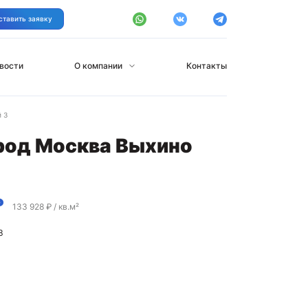
ставить заявку
вости
О компании
Контакты
 3
ород Москва Выхино
₽
133 928 ₽ / кв.м²
3