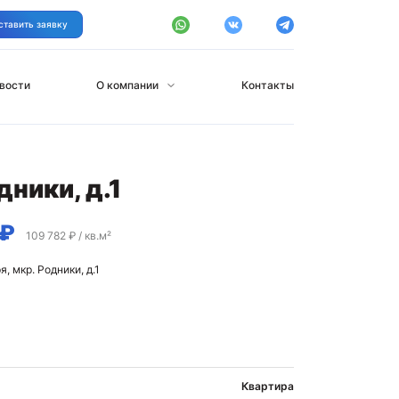
ставить заявку
вости
О компании
Контакты
ники, д.1
 ₽
109 782 ₽ / кв.м²
, мкр. Родники, д.1
Квартира