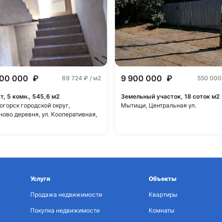
000 000
₽
9 900 000
₽
69 724
₽ / м2
550 00
т, 5 комн., 545,6 м2
Земельный участок, 18 соток м2
огорск городской округ,
Мытищи, Центральная ул.
ново деревня, ул. Кооперативная,
Услуги
Объекты
Продажа недвижимости
Квартиры
Покупка недвижимости
Комнаты