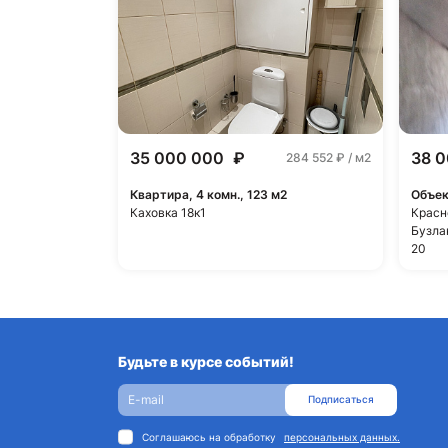
35 000 000
₽
38 
284 552
₽ / м2
Квартира, 4 комн., 123 м2
Объек
Каховка 18к1
Красн
Бузла
20
Будьте в курсе событий!
Подписаться
Соглашаюсь на обработку
персональных данных.